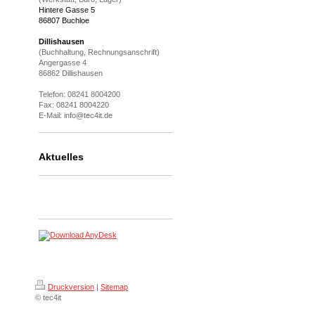
Hintere Gasse 5
86807 Buchloe
Dillishausen
(Buchhaltung, Rechnungsanschrift)
Angergasse 4
86862 Dillishausen
Telefon: 08241 8004200
Fax: 08241 8004220
E-Mail: info@tec4it.de
Aktuelles
Druckversion
|
Sitemap
© tec4it