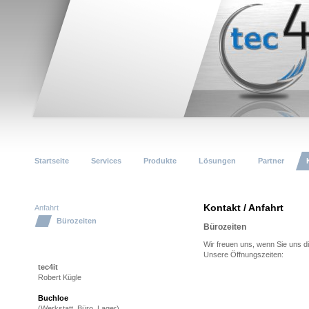
Startseite
Services
Produkte
Lösungen
Partner
Kontakt / Anfahrt
Anfahrt
Bürozeiten
Bürozeiten
Wir freuen uns, wenn Sie uns d
Unsere Öffnungszeiten:
tec4it
Robert Kügle
Buchloe
(Werkstatt, Büro, Lager)