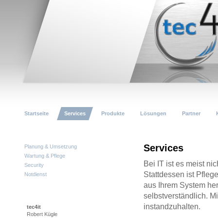
Startseite
Services
Produkte
Lösungen
Partner
Services
Planung & Umsetzung
Wartung & Pflege
Bei IT ist es meist ni
Security
Stattdessen ist Pfle
Notdienst
aus Ihrem System hera
selbstverständlich. M
instandzuhalten.
tec4it
Robert Kügle