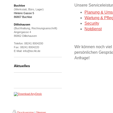
Unsere Serviceleistu
Buchloe
(Werkstatt, Büro, Lager)
Planung & Ums
Hintere Gasse 5
86807 Buchloe
Wartung & Pfle
Security
Dillishausen
Notdienst
(Buchhaltung, Rechnungsanschrift)
Angergasse 4
86862 Dillishausen
Telefon: 08241 8004200
Wir können noch viel 
Fax: 08241 8004220
E-Mail: info@tec4it.de
persönlichen Gespr
Anfrage!
Aktuelles
Druckversion
|
Sitemap