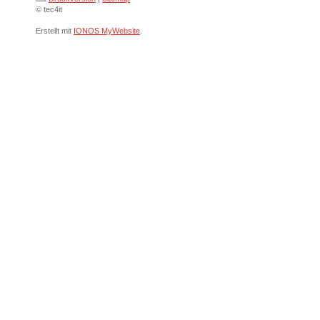
© tec4it
Erstellt mit
IONOS MyWebsite
.