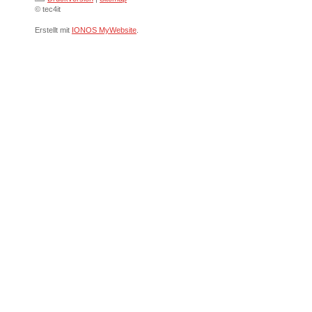
© tec4it
Erstellt mit
IONOS MyWebsite
.