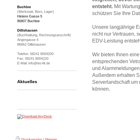
entsteht.
Mit Wartung
Buchloe
(Werkstatt, Büro, Lager)
schützen Sie Ihre Dat
Hintere Gasse 5
86807 Buchloe
Unsere langjährige Er
Dillishausen
nicht nur Vertrauen, 
(Buchhaltung, Rechnungsanschrift)
Angergasse 4
EDV-Leistung entste
86862 Dillishausen
Telefon: 08241 8004200
Wir bieten Ihnen ein
Fax: 08241 8004220
entsprechenden Vetrag
E-Mail: info@tec4it.de
und Alarmmeldungen b
Außerdem erhalten Si
Aktuelles
Serverlandschaft um 
können.
Druckversion
|
Sitemap