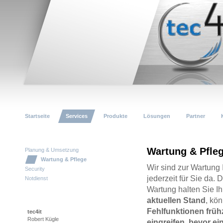
Startseite
Services
Produkte
Lösungen
Partner
Wartung & Pfle
Planung & Umsetzung
Wartung & Pflege
Wir sind zur Wartung 
Security
jederzeit für Sie da.
Notdienst
Wartung halten Sie I
aktuellen Stand
, kö
Fehlfunktionen früh
tec4it
Robert Kügle
eingreifen, bevor ei